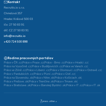
Kontakt
Recruitis.io s.r.o.
Chmelová 357
Hradec Králové 500 03
ičo: 27 50 83 91
dič: CZ 27 50 83 91
info@recruitis.io
+420 724 500 898
Rodina pracovných portálov
Práce v ČR .cz
|
Práce v Praze .cz
|
Práce - Brno .cz
|
Práce v Hradci .cz
|
Práce na Vysočině .cz
|
Práce v Budějovicích .cz
|
Práce ve Varech .cz
|
Práce ve Zlíně .cz
|
Práce v Liberci .cz
|
Práce v Olomouci .cz
|
Práce v Ostravě .cz
|
Práce v Pardubicích .cz
|
Práce v Plzni .cz
|
Práce v Ústí .cz
|
Práca na Slovensku .sk
|
Práca v Nitre .sk
|
Práca v Košiciach .sk
|
Práca v Prešove .sk
|
Práca v Trenčíne .sk
|
Práca v Trnave .sk
|
Práca v Bratislave .sk
|
Práca v Banskej Bystrici .sk
|
Práce v IT .cz
|
Práca v IT .sk