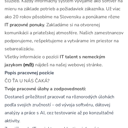
služieb. Každý informačný systém vyvíjame ako softvér na
mieru na základe potrieb a požiadaviek zákazníka. Už viac
ako 20 rokov pôsobíme na Slovensku a ponúkame rôzne
IT pracovné ponuky
. Zakladáme si na otvorenej
komunikácii a priateľskej atmosfére. Našich zamestnancov
podporujeme, rešpektujeme a vytvárame im priestor na
sebarealizáciu.
Všetky informácie o pozícii
IT talent s nemeckým
jazykom
(m/ž)
nájdeš na našej webovej stránke.
Popis pracovnej pozície
ČO ŤA U NÁS ČAKÁ?
Tvoje pracovné úlohy a zodpovednosti:
Dostaneš príležitosť pracovať na rôznorodých úlohách
podľa svojich zručností – od vývoja softvéru, dátovej
analýzy a práce s AI, cez testovanie až po konzultačné
aktivity.