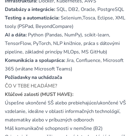
Infraštruktúra:
Docker, Kubernetes, AWS
Databázy a integrácie:
SQL, DB2, Oracle, PostgreSQL
Testing a automatizácia:
Selenium,Tosca, Eclipse, XML
tooly (PSPad, BeyondCompare)
AI a dáta:
Python (Pandas, NumPy), scikit-learn,
TensorFlow, PyTorch, NLP knižnice, práca s dátovými
pipeline, základné princípy MLOps, MS GitHub)
Komunikácia a spolupráca:
Jira, Confluence, Microsoft
365 (vrátane Microsoft Teams)
Požiadavky na uchádzača
ČO V TEBE HĽADÁME?
Kľúčové zalosti (MUST HAVE):
Úspešne ukončené SŠ alebo prebiehajúce/ukončené VŠ
vzdelanie, ideálne v oblasti informačných technológií,
matematiky alebo v príbuzných odboroch
Máš komunikačné schopnosti v nemčine (B2)