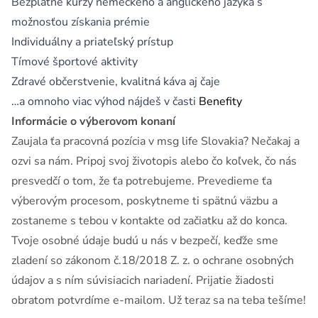
Bezplatné kurzy nemeckého a anglického jazyka s
možnosťou získania prémie
Individuálny a priateľský prístup
Tímové športové aktivity
Zdravé občerstvenie, kvalitná káva aj čaje
…a omnoho viac výhod nájdeš v časti
Benefity
Informácie o výberovom konaní
Zaujala ťa pracovná pozícia v msg life Slovakia? Nečakaj a
ozvi sa nám. Pripoj svoj životopis alebo čo koľvek, čo nás
presvedčí o tom, že ťa potrebujeme. Prevedieme ťa
výberovým procesom, poskytneme ti spätnú väzbu a
zostaneme s tebou v kontakte od začiatku až do konca.
Tvoje osobné údaje budú u nás v bezpečí, keďže sme
zladení so zákonom č.18/2018 Z. z. o ochrane osobných
údajov a s ním súvisiacich nariadení. Prijatie žiadosti
obratom potvrdíme e-mailom. Už teraz sa na teba tešíme!