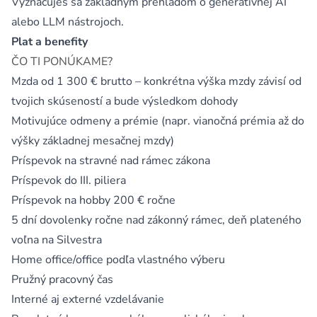
Vyznačuješ sa základným prehľadom o generatívnej AI
alebo LLM nástrojoch.
Plat a benefity
ČO TI PONÚKAME?
Mzda od 1 300 € brutto – konkrétna výška mzdy závisí od
tvojich skúseností a bude výsledkom dohody
Motivujúce odmeny a prémie (napr. vianočná prémia až do
výšky základnej mesačnej mzdy)
Príspevok na stravné nad rámec zákona
Príspevok do III. piliera
Príspevok na hobby 200 € ročne
5 dní dovolenky ročne nad zákonný rámec, deň plateného
voľna na Silvestra
Home office/office podľa vlastného výberu
Pružný pracovný čas
Interné aj externé vzdelávanie