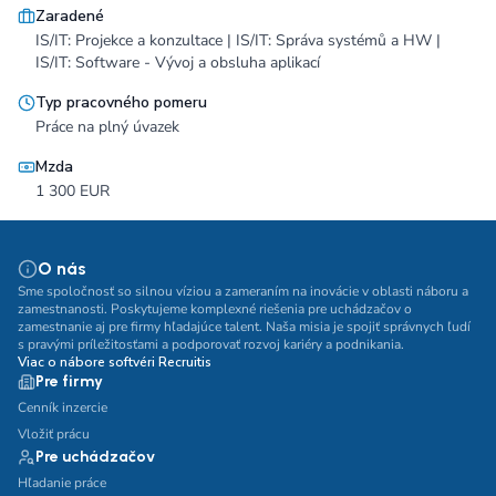
Zaradené
IS/IT: Projekce a konzultace | IS/IT: Správa systémů a HW |
IS/IT: Software - Vývoj a obsluha aplikací
Typ pracovného pomeru
Práce na plný úvazek
Mzda
1 300 EUR
O nás
Sme spoločnosť so silnou víziou a zameraním na inovácie v oblasti náboru a
zamestnanosti. Poskytujeme komplexné riešenia pre uchádzačov o
zamestnanie aj pre firmy hľadajúce talent. Naša misia je spojiť správnych ľudí
s pravými príležitosťami a podporovať rozvoj kariéry a podnikania.
Viac o nábore softvéri Recruitis
Pre firmy
Cenník inzercie
Vložiť prácu
Pre uchádzačov
Hľadanie práce