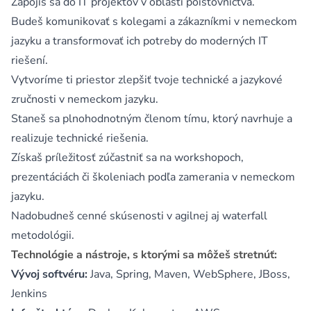
Zapojíš sa do IT projektov v oblasti poisťovníctva.
Budeš komunikovať s kolegami a zákazníkmi v nemeckom
jazyku a transformovať ich potreby do moderných IT
riešení.
Vytvoríme ti priestor zlepšiť tvoje technické a jazykové
zručnosti v nemeckom jazyku.
Staneš sa plnohodnotným členom tímu, ktorý navrhuje a
realizuje technické riešenia.
Získaš príležitosť zúčastniť sa na workshopoch,
prezentáciách či školeniach podľa zamerania v nemeckom
jazyku.
Nadobudneš cenné skúsenosti v agilnej aj waterfall
metodológii.
Technológie a nástroje, s ktorými sa môžeš stretnúť:
Vývoj softvéru:
Java, Spring, Maven, WebSphere, JBoss,
Jenkins