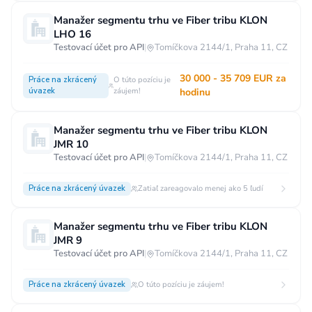
Vzdělání
Manažer segmentu trhu ve Fiber tribu KLON
LHO 16
Vzdělání není podstatné
Základní
Testovací účet pro API
|
Tomíčkova 2144/1, Praha 11, CZ
Odborné vyučení bez maturity
30 000 - 35 709 EUR za
Práce na zkrácený
O túto pozíciu je
Středoškolské nebo odborné vyučení s maturitou
úvazek
záujem!
hodinu
Vyšší odborné
Bakalářské
Manažer segmentu trhu ve Fiber tribu KLON
Vysokoškolské / universitní
JMR 10
Testovací účet pro API
|
Tomíčkova 2144/1, Praha 11, CZ
MBA, MBT, postgraduální studium
Práce na zkrácený úvazek
Zatiaľ zareagovalo menej ako 5 ľudí
Manažer segmentu trhu ve Fiber tribu KLON
JMR 9
Testovací účet pro API
|
Tomíčkova 2144/1, Praha 11, CZ
Práce na zkrácený úvazek
O túto pozíciu je záujem!