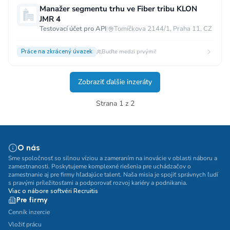
Manažer segmentu trhu ve Fiber tribu KLON
JMR 4
Testovací účet pro API
|
Tomíčkova 2144/1, Praha 11, CZ
Práce na zkrácený úvazek
Buďte medzi prvými!
Zobraziť ďalšie inzeráty
Strana 1 z 2
O nás
Sme spoločnosť so silnou víziou a zameraním na inovácie v oblasti náboru a
zamestnanosti. Poskytujeme komplexné riešenia pre uchádzačov o
zamestnanie aj pre firmy hľadajúce talent. Naša misia je spojiť správnych ľudí
s pravými príležitosťami a podporovať rozvoj kariéry a podnikania.
Viac o nábore softvéri Recruitis
Pre firmy
Cenník inzercie
Vložiť prácu