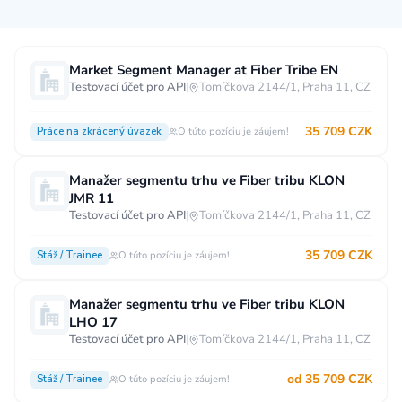
Měsíční plat
Market Segment Manager at Fiber Tribe EN
Testovací účet pro API
|
Tomíčkova 2144/1, Praha 11, CZ
neuvedeno
0 až 30 000 CZK
30 000 CZK a více
35 709 CZK
Práce na zkrácený úvazek
O túto pozíciu je záujem!
40 000 CZK a více
60 000 CZK a více
80 000 CZK a více
Manažer segmentu trhu ve Fiber tribu KLON
JMR 11
Ostatní mzdy
Testovací účet pro API
|
Tomíčkova 2144/1, Praha 11, CZ
za hodinu
za manday
za rok
35 709 CZK
Stáž / Trainee
O túto pozíciu je záujem!
Typ úvazku
Manažer segmentu trhu ve Fiber tribu KLON
Práce na plný úvazek
Práce na zkrácený úvazek
LHO 17
Testovací účet pro API
|
Tomíčkova 2144/1, Praha 11, CZ
Práce na živnost
Práce přes internet
Práce doma
od 35 709 CZK
Stáž / Trainee
Krátkodobá práce
O túto pozíciu je záujem!
Brigáda
Stáž / Trainee