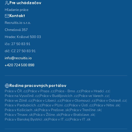
Pre uchádzačov
Hľadanie práce
Kontakt
Recruitis.io s.r.o.
Chmelová 357
Hradec Králové 500 03
ičo: 27 50 83 91
dič: CZ 27 50 83 91
info@recruitis.io
+420 724 500 898
Rodina pracovných portálov
Práce v ČR .cz
|
Práce v Praze .cz
|
Práce - Brno .cz
|
Práce v Hradci .cz
|
Práce na Vysočině .cz
|
Práce v Budějovicích .cz
|
Práce ve Varech .cz
|
Práce ve Zlíně .cz
|
Práce v Liberci .cz
|
Práce v Olomouci .cz
|
Práce v Ostravě .cz
|
Práce v Pardubicích .cz
|
Práce v Plzni .cz
|
Práce v Ústí .cz
|
Práca v Nitre .sk
|
Práca v Košiciach .sk
|
Práca v Prešove .sk
|
Práca v Trenčíne .sk
|
Práca v Trnave .sk
|
Práca v Žiline .sk
|
Práca v Bratislave .sk
|
Práca v Banskej Bystrici .sk
|
Práce v IT .cz
|
Práca v IT .sk