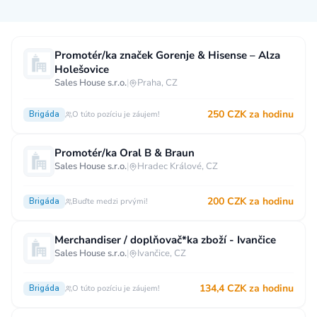
Měsíční plat
Promotér/ka značek Gorenje & Hisense – Alza
Holešovice
neuvedeno
0 až 30 000 CZK
30 000 CZK a více
Sales House s.r.o.
|
Praha, CZ
40 000 CZK a více
60 000 CZK a více
250 CZK za hodinu
Brigáda
O túto pozíciu je záujem!
80 000 CZK a více
Promotér/ka Oral B & Braun
Ostatní mzdy
Sales House s.r.o.
|
Hradec Králové, CZ
za hodinu
za manday
za rok
200 CZK za hodinu
Brigáda
Buďte medzi prvými!
Typ úvazku
Merchandiser / doplňovač*ka zboží - Ivančice
Práce na plný úvazek
Práce na zkrácený úvazek
Sales House s.r.o.
|
Ivančice, CZ
Práce na živnost
Práce přes internet
Práce doma
134,4 CZK za hodinu
Brigáda
O túto pozíciu je záujem!
Krátkodobá práce
Brigáda
Stáž / Trainee