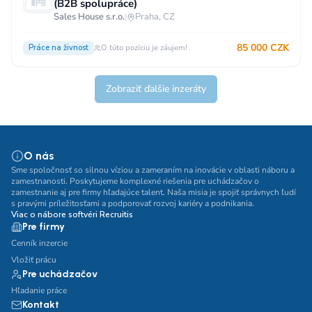
(B2B spolupráce)
Sales House s.r.o.
|
Praha, CZ
85 000 CZK
Práce na živnost
O túto pozíciu je záujem!
Zobraziť ďalšie inzeráty
O nás
Sme spoločnosť so silnou víziou a zameraním na inovácie v oblasti náboru a
zamestnanosti. Poskytujeme komplexné riešenia pre uchádzačov o
zamestnanie aj pre firmy hľadajúce talent. Naša misia je spojiť správnych ľudí
s pravými príležitosťami a podporovať rozvoj kariéry a podnikania.
Viac o nábore softvéri Recruitis
Pre firmy
Cenník inzercie
Vložiť prácu
Pre uchádzačov
Hľadanie práce
Kontakt