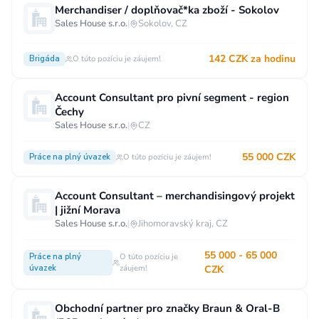
Merchandiser / doplňovač*ka zboží - Sokolov
Vzdělání
Sales House s.r.o.
|
Sokolov, CZ
Vzdělání není podstatné
Základní
142 CZK za hodinu
Brigáda
O túto pozíciu je záujem!
Odborné vyučení bez maturity
Středoškolské nebo odborné vyučení s maturitou
Account Consultant pro pivní segment - region
Čechy
Vyšší odborné
Bakalářské
Sales House s.r.o.
|
CZ
Vysokoškolské / universitní
55 000 CZK
Práce na plný úvazek
O túto pozíciu je záujem!
MBA, MBT, postgraduální studium
Account Consultant – merchandisingový projekt
| jižní Morava
Sales House s.r.o.
|
Jihomoravský kraj, CZ
55 000 - 65 000
Práce na plný
O túto pozíciu je
úvazek
záujem!
CZK
Obchodní partner pro značky Braun & Oral-B