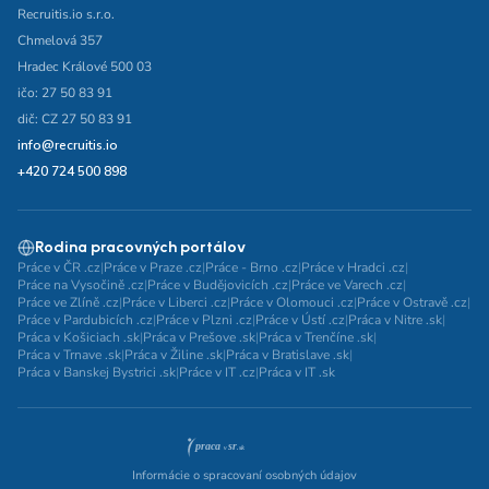
Recruitis.io s.r.o.
Chmelová 357
Hradec Králové 500 03
ičo: 27 50 83 91
dič: CZ 27 50 83 91
info@recruitis.io
+420 724 500 898
Rodina pracovných portálov
Práce v ČR .cz
|
Práce v Praze .cz
|
Práce - Brno .cz
|
Práce v Hradci .cz
|
Práce na Vysočině .cz
|
Práce v Budějovicích .cz
|
Práce ve Varech .cz
|
Práce ve Zlíně .cz
|
Práce v Liberci .cz
|
Práce v Olomouci .cz
|
Práce v Ostravě .cz
|
Práce v Pardubicích .cz
|
Práce v Plzni .cz
|
Práce v Ústí .cz
|
Práca v Nitre .sk
|
Práca v Košiciach .sk
|
Práca v Prešove .sk
|
Práca v Trenčíne .sk
|
Práca v Trnave .sk
|
Práca v Žiline .sk
|
Práca v Bratislave .sk
|
Práca v Banskej Bystrici .sk
|
Práce v IT .cz
|
Práca v IT .sk
Informácie o spracovaní osobných údajov